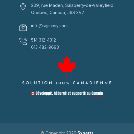
209, rue Maden, Salaberry-de-Valleyfield,
Québec, Canada, J6S 3V7
info@sigmasys.net
514 312-4312
613 482-9693
© Copyright 2026
5xperts